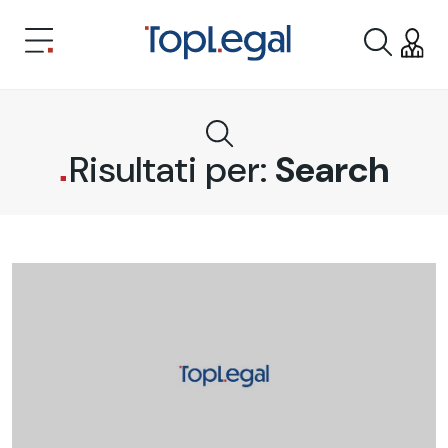
Risultati per:
Search