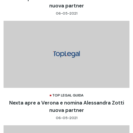
nuova partner
06-05-2021
TOP LEGAL GUIDA
Nexta apre a Verona e nomina Alessandra Zotti
nuova partner
06-05-2021