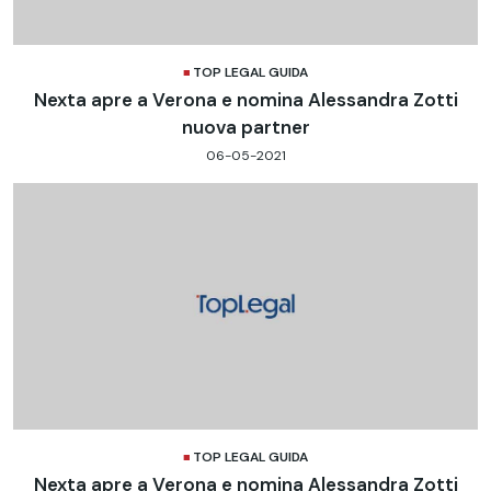
TOP LEGAL GUIDA
Nexta apre a Verona e nomina Alessandra Zotti
nuova partner
06-05-2021
TOP LEGAL GUIDA
Nexta apre a Verona e nomina Alessandra Zotti