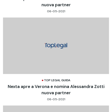
nuova partner
06-05-2021
TOP LEGAL GUIDA
Nexta apre a Verona e nomina Alessandra Zotti
nuova partner
06-05-2021