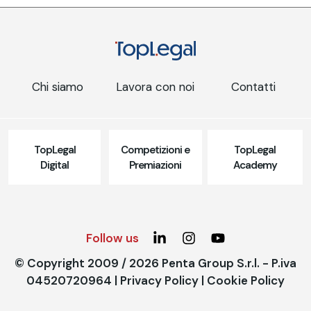
Chi siamo
Lavora con noi
Contatti
TopLegal
Competizioni e
TopLegal
Digital
Premiazioni
Academy
Follow us
© Copyright 2009 / 2026 Penta Group S.r.l. - P.iva
04520720964 |
Privacy Policy
|
Cookie Policy