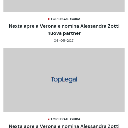
TOP LEGAL GUIDA
Nexta apre a Verona e nomina Alessandra Zotti
nuova partner
06-05-2021
TOP LEGAL GUIDA
Nexta apre a Verona e nomina Alessandra Zotti