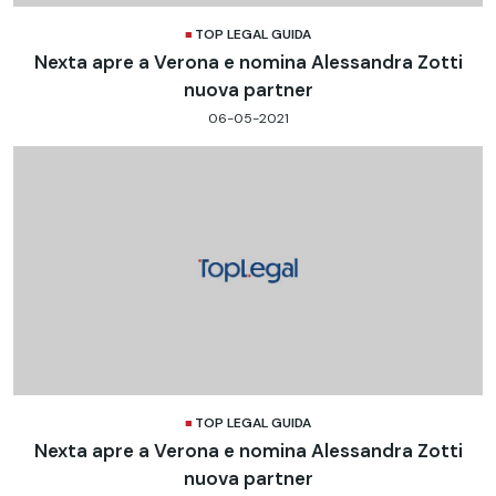
TOP LEGAL GUIDA
Nexta apre a Verona e nomina Alessandra Zotti
nuova partner
06-05-2021
TOP LEGAL GUIDA
Nexta apre a Verona e nomina Alessandra Zotti
nuova partner