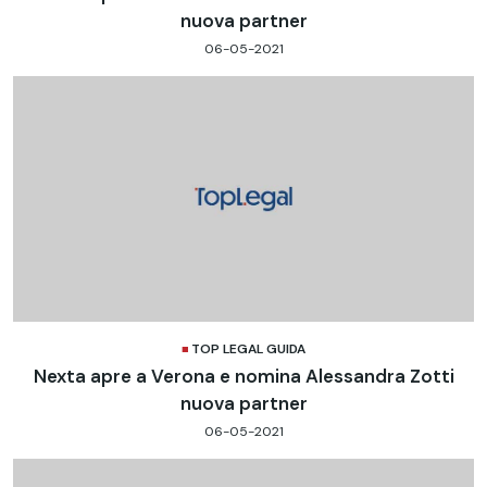
nuova partner
06-05-2021
TOP LEGAL GUIDA
Nexta apre a Verona e nomina Alessandra Zotti
nuova partner
06-05-2021