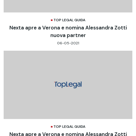
TOP LEGAL GUIDA
Nexta apre a Verona e nomina Alessandra Zotti
nuova partner
06-05-2021
TOP LEGAL GUIDA
Nexta apre a Verona e nomina Alessandra Zotti