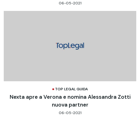
06-05-2021
TOP LEGAL GUIDA
Nexta apre a Verona e nomina Alessandra Zotti
nuova partner
06-05-2021