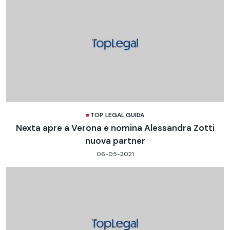
TOP LEGAL GUIDA
Nexta apre a Verona e nomina Alessandra Zotti
nuova partner
06-05-2021