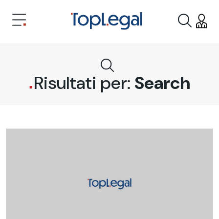
Risultati per:
Search