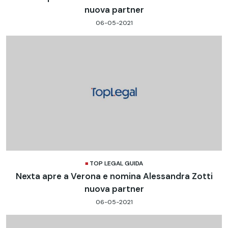
nuova partner
06-05-2021
TOP LEGAL GUIDA
Nexta apre a Verona e nomina Alessandra Zotti
nuova partner
06-05-2021