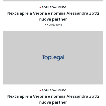
TOP LEGAL GUIDA
Nexta apre a Verona e nomina Alessandra Zotti
nuova partner
06-05-2021
TOP LEGAL GUIDA
Nexta apre a Verona e nomina Alessandra Zotti
nuova partner