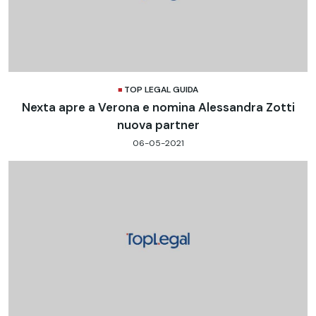
TOP LEGAL GUIDA
Nexta apre a Verona e nomina Alessandra Zotti
nuova partner
06-05-2021