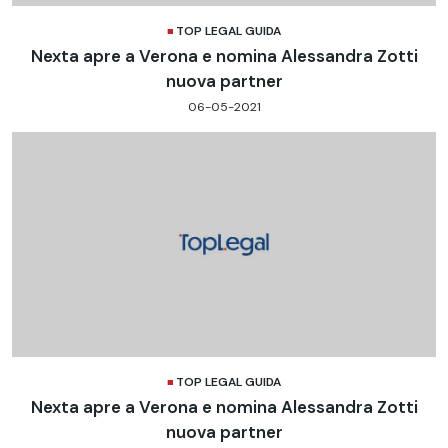
TOP LEGAL GUIDA
Nexta apre a Verona e nomina Alessandra Zotti
nuova partner
06-05-2021
TOP LEGAL GUIDA
Nexta apre a Verona e nomina Alessandra Zotti
nuova partner