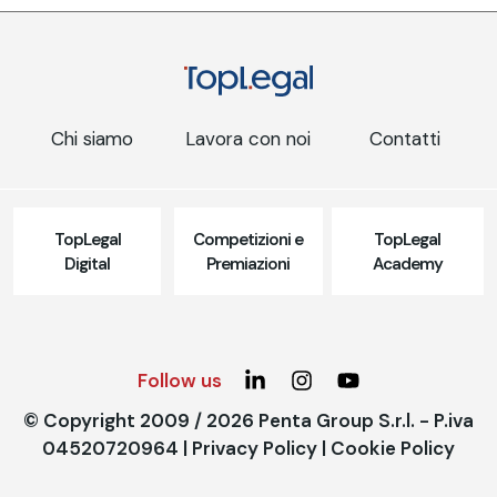
Chi siamo
Lavora con noi
Contatti
TopLegal
Competizioni e
TopLegal
Digital
Premiazioni
Academy
Follow us
© Copyright 2009 / 2026 Penta Group S.r.l. - P.iva
04520720964 |
Privacy Policy
|
Cookie Policy