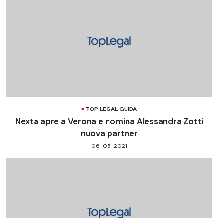
TOP LEGAL GUIDA
Nexta apre a Verona e nomina Alessandra Zotti
nuova partner
06-05-2021