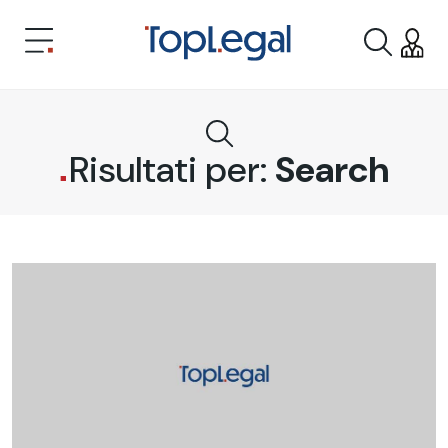
Risultati per:
Search