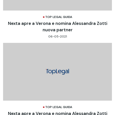
TOP LEGAL GUIDA
Nexta apre a Verona e nomina Alessandra Zotti
nuova partner
06-05-2021
TOP LEGAL GUIDA
Nexta apre a Verona e nomina Alessandra Zotti