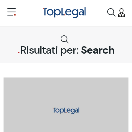
Risultati per:
Search