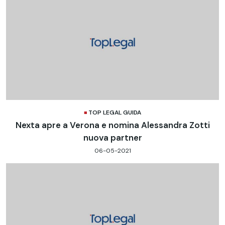
TOP LEGAL GUIDA
Nexta apre a Verona e nomina Alessandra Zotti
nuova partner
06-05-2021