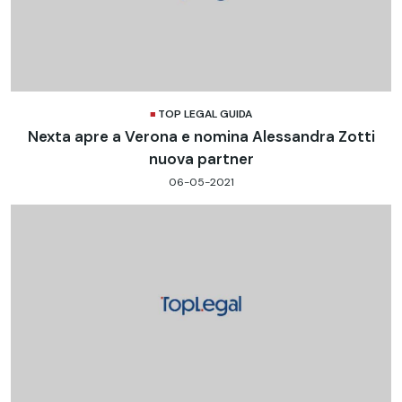
TOP LEGAL GUIDA
Nexta apre a Verona e nomina Alessandra Zotti
nuova partner
06-05-2021