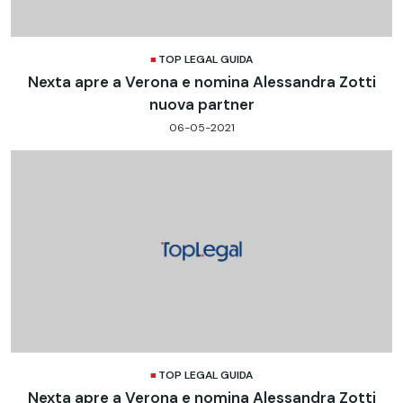
TOP LEGAL GUIDA
Nexta apre a Verona e nomina Alessandra Zotti
nuova partner
06-05-2021
TOP LEGAL GUIDA
Nexta apre a Verona e nomina Alessandra Zotti