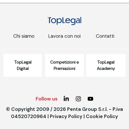
Chi siamo
Lavora con noi
Contatti
TopLegal
Competizioni e
TopLegal
Digital
Premiazioni
Academy
Follow us
© Copyright 2009 / 2026 Penta Group S.r.l. - P.iva
04520720964 |
Privacy Policy
|
Cookie Policy