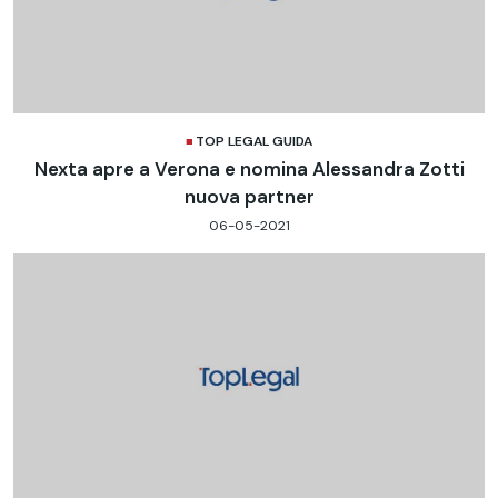
TOP LEGAL GUIDA
Nexta apre a Verona e nomina Alessandra Zotti
nuova partner
06-05-2021