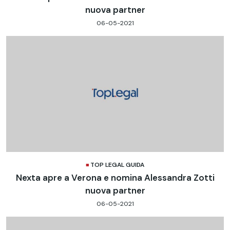
nuova partner
06-05-2021
TOP LEGAL GUIDA
Nexta apre a Verona e nomina Alessandra Zotti
nuova partner
06-05-2021