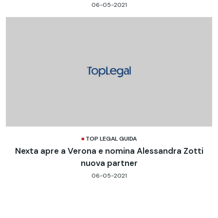
06-05-2021
TOP LEGAL GUIDA
Nexta apre a Verona e nomina Alessandra Zotti
nuova partner
06-05-2021