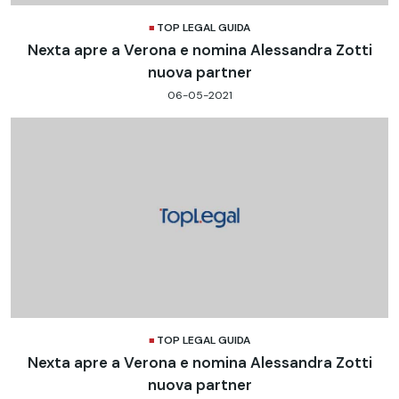
TOP LEGAL GUIDA
Nexta apre a Verona e nomina Alessandra Zotti
nuova partner
06-05-2021
TOP LEGAL GUIDA
Nexta apre a Verona e nomina Alessandra Zotti
nuova partner