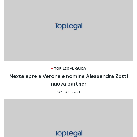
TOP LEGAL GUIDA
Nexta apre a Verona e nomina Alessandra Zotti
nuova partner
06-05-2021