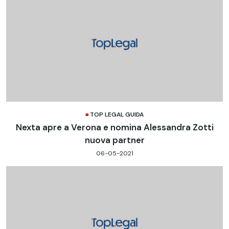
TOP LEGAL GUIDA
Nexta apre a Verona e nomina Alessandra Zotti
nuova partner
06-05-2021