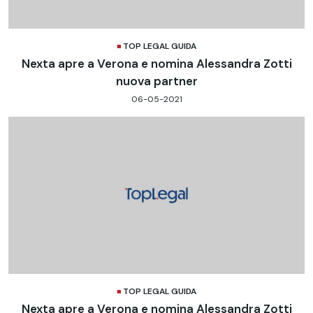
TOP LEGAL GUIDA
Nexta apre a Verona e nomina Alessandra Zotti
nuova partner
06-05-2021
TOP LEGAL GUIDA
Nexta apre a Verona e nomina Alessandra Zotti