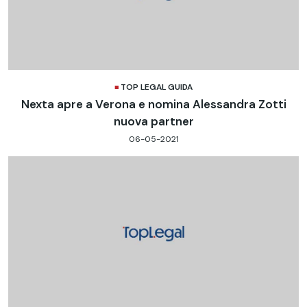
TOP LEGAL GUIDA
Nexta apre a Verona e nomina Alessandra Zotti
nuova partner
06-05-2021