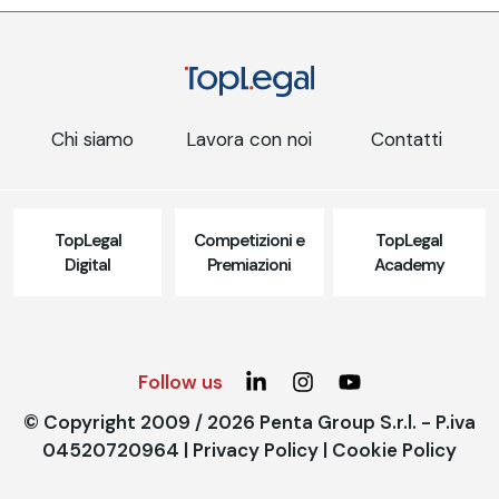
Chi siamo
Lavora con noi
Contatti
TopLegal
Competizioni e
TopLegal
Digital
Premiazioni
Academy
Follow us
© Copyright 2009 / 2026 Penta Group S.r.l. - P.iva
04520720964 |
Privacy Policy
|
Cookie Policy