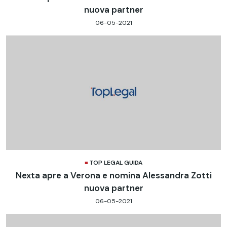
nuova partner
06-05-2021
TOP LEGAL GUIDA
Nexta apre a Verona e nomina Alessandra Zotti
nuova partner
06-05-2021