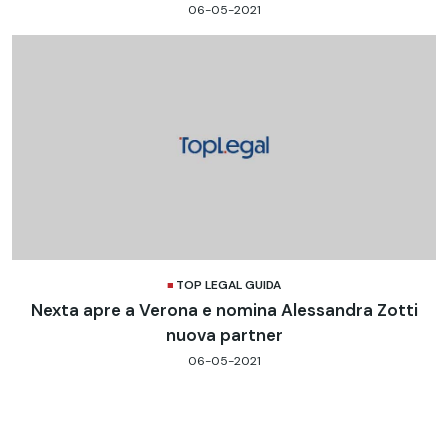
06-05-2021
TOP LEGAL GUIDA
Nexta apre a Verona e nomina Alessandra Zotti
nuova partner
06-05-2021