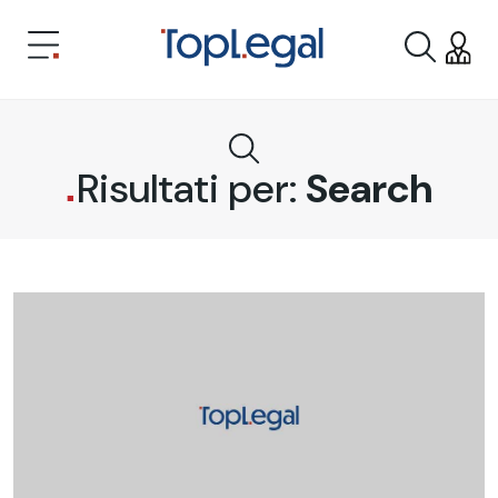
Risultati per:
Search