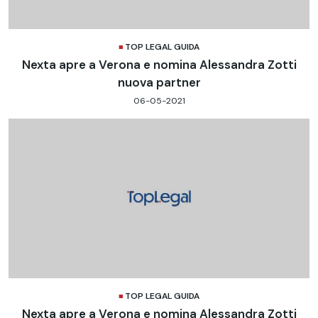
TOP LEGAL GUIDA
Nexta apre a Verona e nomina Alessandra Zotti
nuova partner
06-05-2021
TOP LEGAL GUIDA
Nexta apre a Verona e nomina Alessandra Zotti