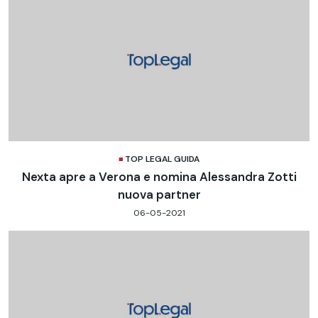
TOP LEGAL GUIDA
Nexta apre a Verona e nomina Alessandra Zotti
nuova partner
06-05-2021