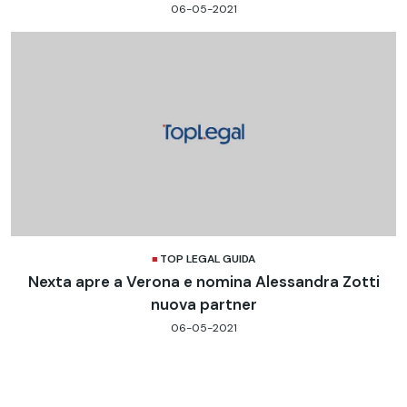
06-05-2021
TOP LEGAL GUIDA
Nexta apre a Verona e nomina Alessandra Zotti
nuova partner
06-05-2021