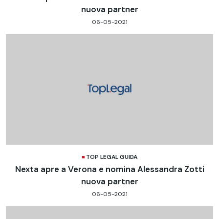
nuova partner
06-05-2021
TOP LEGAL GUIDA
Nexta apre a Verona e nomina Alessandra Zotti
nuova partner
06-05-2021