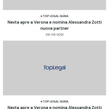
TOP LEGAL GUIDA
Nexta apre a Verona e nomina Alessandra Zotti
nuova partner
06-05-2021
TOP LEGAL GUIDA
Nexta apre a Verona e nomina Alessandra Zotti