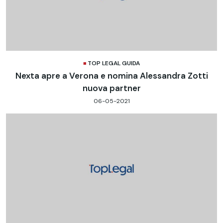
TOP LEGAL GUIDA
Nexta apre a Verona e nomina Alessandra Zotti
nuova partner
06-05-2021