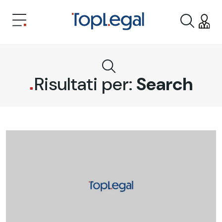
Risultati per:
Search