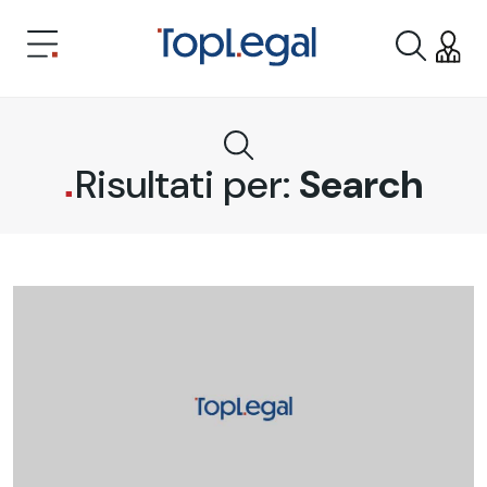
Risultati per:
Search