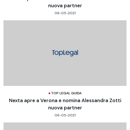
nuova partner
06-05-2021
TOP LEGAL GUIDA
Nexta apre a Verona e nomina Alessandra Zotti
nuova partner
06-05-2021