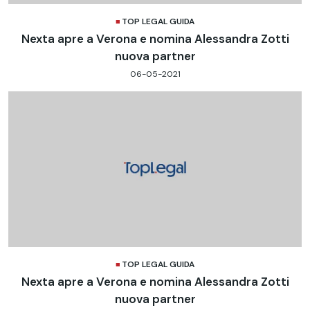
TOP LEGAL GUIDA
Nexta apre a Verona e nomina Alessandra Zotti
nuova partner
06-05-2021
TOP LEGAL GUIDA
Nexta apre a Verona e nomina Alessandra Zotti
nuova partner