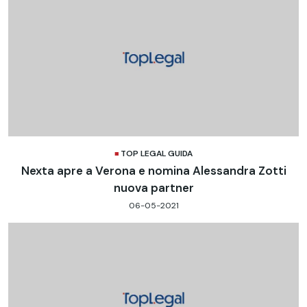
TOP LEGAL GUIDA
Nexta apre a Verona e nomina Alessandra Zotti
nuova partner
06-05-2021