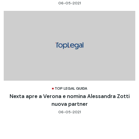
06-05-2021
TOP LEGAL GUIDA
Nexta apre a Verona e nomina Alessandra Zotti
nuova partner
06-05-2021