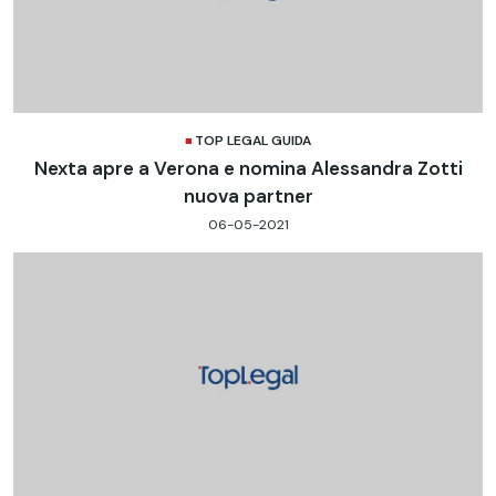
TOP LEGAL GUIDA
Nexta apre a Verona e nomina Alessandra Zotti
nuova partner
06-05-2021