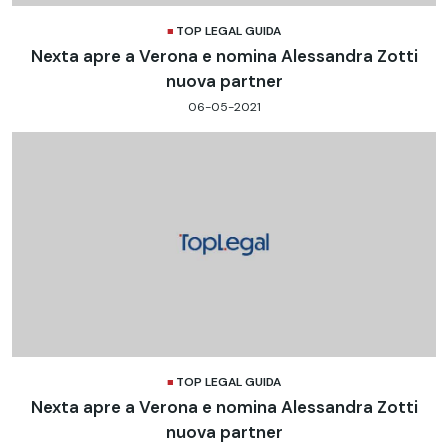
TOP LEGAL GUIDA
Nexta apre a Verona e nomina Alessandra Zotti
nuova partner
06-05-2021
TOP LEGAL GUIDA
Nexta apre a Verona e nomina Alessandra Zotti
nuova partner