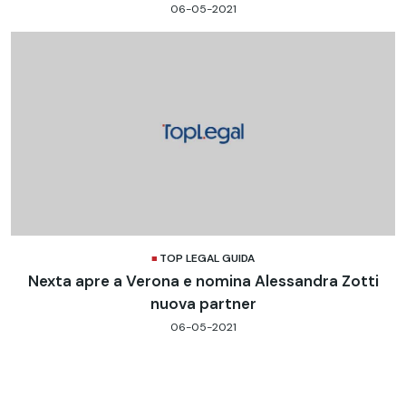
06-05-2021
TOP LEGAL GUIDA
Nexta apre a Verona e nomina Alessandra Zotti
nuova partner
06-05-2021