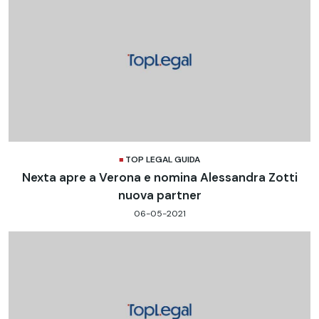
TOP LEGAL GUIDA
Nexta apre a Verona e nomina Alessandra Zotti
nuova partner
06-05-2021