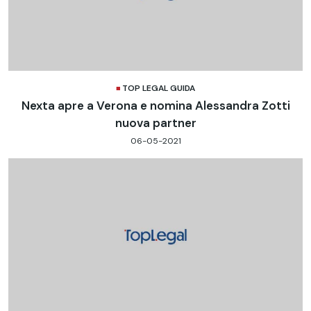
TOP LEGAL GUIDA
Nexta apre a Verona e nomina Alessandra Zotti
nuova partner
06-05-2021