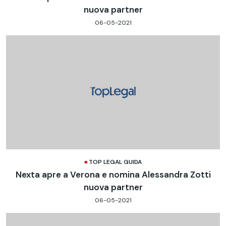
nuova partner
06-05-2021
TOP LEGAL GUIDA
Nexta apre a Verona e nomina Alessandra Zotti
nuova partner
06-05-2021