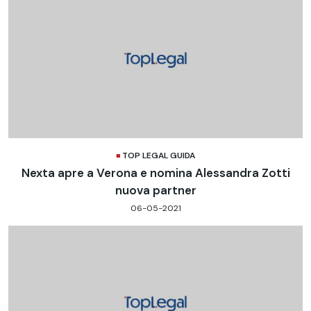
TOP LEGAL GUIDA
Nexta apre a Verona e nomina Alessandra Zotti
nuova partner
06-05-2021