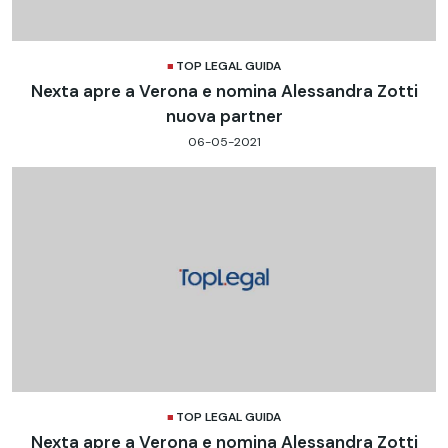
TOP LEGAL GUIDA
Nexta apre a Verona e nomina Alessandra Zotti
nuova partner
06-05-2021
TOP LEGAL GUIDA
Nexta apre a Verona e nomina Alessandra Zotti