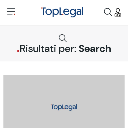
Risultati per:
Search