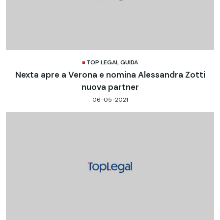
TOP LEGAL GUIDA
Nexta apre a Verona e nomina Alessandra Zotti
nuova partner
06-05-2021