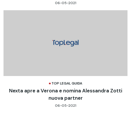
06-05-2021
TOP LEGAL GUIDA
Nexta apre a Verona e nomina Alessandra Zotti
nuova partner
06-05-2021