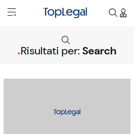
Risultati per:
Search