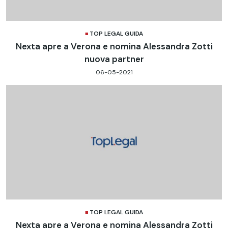
TOP LEGAL GUIDA
Nexta apre a Verona e nomina Alessandra Zotti
nuova partner
06-05-2021
TOP LEGAL GUIDA
Nexta apre a Verona e nomina Alessandra Zotti